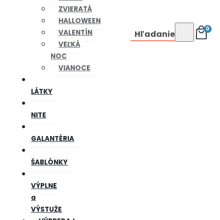
ZVIERATÁ
HALLOWEEN
0
VALENTÍN
Hľadanie
VEĽKÁ
NOC
VIANOCE
LÁTKY
NITE
GALANTÉRIA
ŠABLÓNKY
VÝPLNE
a
VÝSTUŽE