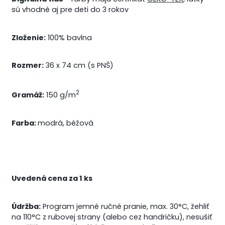
sú vhodné aj pre deti do 3 rokov
Zloženie:
100% bavlna
Rozmer:
36 x 74 cm (s PNŠ)
2
Gramáž:
150 g/m
Farba:
modrá, béžová
Uvedená cena za 1 ks
Údržba:
Program jemné ručné pranie, max. 30°C, žehliť
na 110°C z rubovej strany (alebo cez handričku), nesušiť