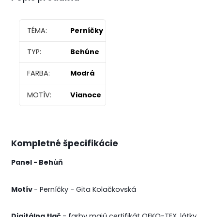
TÉMA:
Perníčky
TYP:
Behúne
FARBA:
Modrá
MOTÍV:
Vianoce
Kompletné špecifikácie
Panel - Behúň
Motív
- Perníčky - Gita Kolačkovská
Digitálna tlač
- farby majú certifikát
OEKO-TEX
, látky